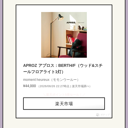
APROZ アプロス：BERTH/F（ウッド&スチ
ールフロアライト1灯）
moment heureux（モモンウールー）
¥44,000
（2026/06/26 22:27時点 | 楽天市場調べ）
＼楽天ポイント5倍セール！／
楽天市場
ポチップ