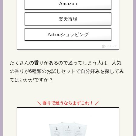
Amazon
楽天市場
Yahooショッピング
ポチップ
たくさんの香りがあるので迷ってしまう人は、人気
の香りが6種類のお試しセットで自分好みを探してみ
てはいかがですか？
＼ 香りで迷うならまずこれ！ ／