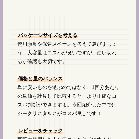
パッケージサイズを考える
使用頻度や保管スペースを考えて選びましょ
う。大容量はコスパが良いですが、使い切れ
るか確認も大切です。
価格と量のバランス
単に安いものを選ぶのではなく、1回分あたり
の単価を計算して比較すると、より正確なコ
スパ判断ができますよ。今回紹介した中では
シークリスタルスがコスパ良しです！
レビューをチェック