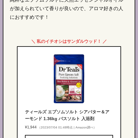
が加えられていて香りが良いので、アロマ好きの人
におすすめです！
＼ 私のイチオシはサンダルウッド！ ／
ティールズ エプソムソルト シアバター＆ア
ーモンド 1.36kg バスソルト 入浴剤
¥1,944
（2023/07/04 01:48時点 | Amazon調べ）