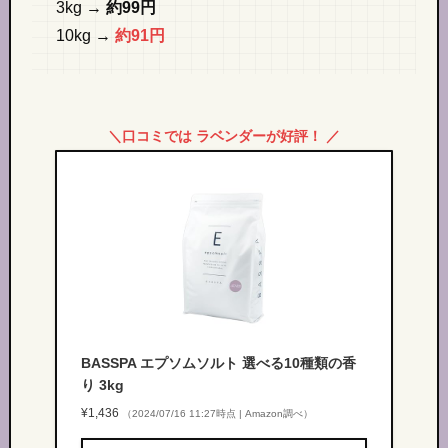
3kg →
約99円
10kg →
約91円
＼口コミでは ラベンダーが好評！ ／
BASSPA エプソムソルト 選べる10種類の香
り 3kg
¥1,436
（2024/07/16 11:27時点 | Amazon調べ）