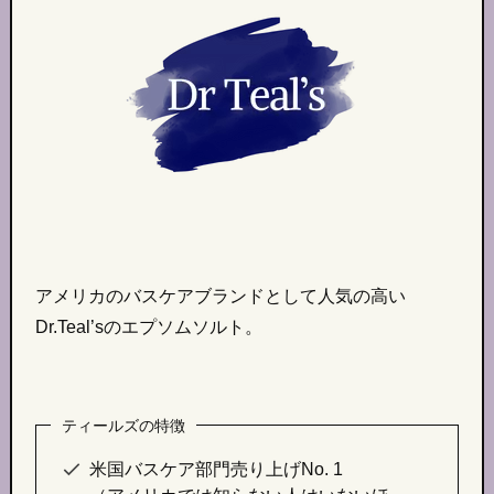
アメリカのバスケアブランドとして人気の高い
Dr.Teal’sのエプソムソルト。
ティールズの特徴
米国バスケア部門売り上げNo. 1