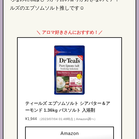
ルズのエプソムソルト推しです☺︎
＼ アロマ好きさんにおすすめ！／
ティールズ エプソムソルト シアバター＆ア
ーモンド 1.36kg バスソルト 入浴剤
¥1,944
（2023/07/04 01:48時点 | Amazon調べ）
Amazon