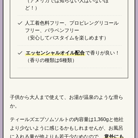
（アメリカでは知らない人はいないほ
ど！）
人工着色料フリー、プロピレングリコール
フリー、パラベンフリー
（安心してバスタイムを楽しめます）
エッセンシャルオイル配合
で香りが良い！
（香りの種類は6種類）
子供から大人まで使えて、お湯が温泉のような滑ら
か。
ティールズエプソムソルトの内容量は1,360gと他社
より少ないように感じるかもしれませんが、お風呂
に入れる量が他よりも若干少なめなので、
意外にも