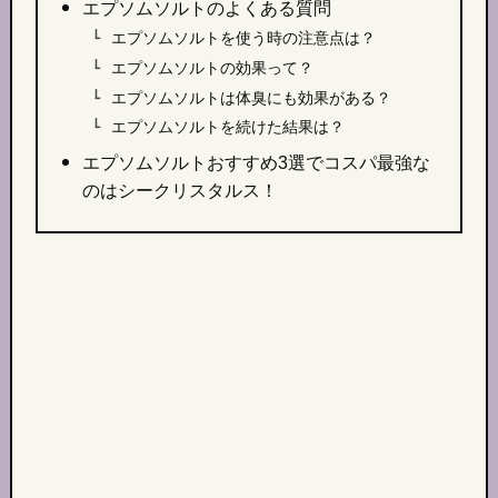
エプソムソルトのよくある質問
エプソムソルトを使う時の注意点は？
エプソムソルトの効果って？
エプソムソルトは体臭にも効果がある？
エプソムソルトを続けた結果は？
エプソムソルトおすすめ3選でコスパ最強な
のはシークリスタルス！