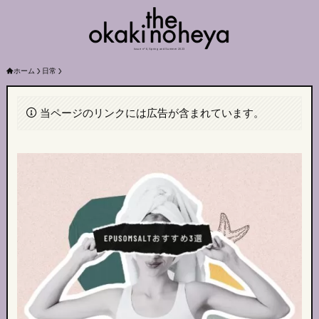
Issue nº 6, Spring and Summer 2023
ホーム
日常
当ページのリンクには広告が含まれています。