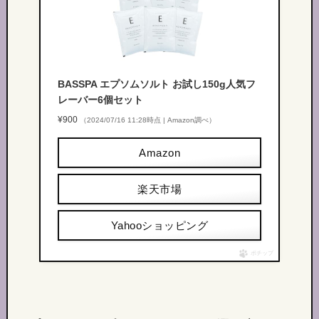
BASSPA エプソムソルト お試し150g人気フ
レーバー6個セット
¥900
（2024/07/16 11:28時点 | Amazon調べ）
Amazon
楽天市場
Yahooショッピング
ポチップ