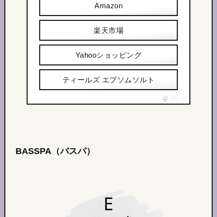
Amazon
楽天市場
Yahooショッピング
ティールズ エプソムソルト
ポチップ
BASSPA（バスパ）