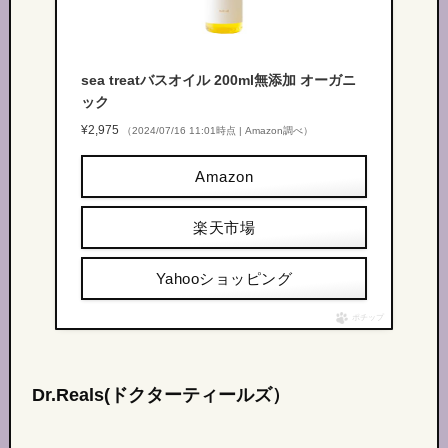
sea treatバスオイル 200ml無添加 オーガニ
ック
¥2,975
（2024/07/16 11:01時点 | Amazon調べ）
Amazon
楽天市場
Yahooショッピング
ポチップ
Dr.Reals(ドクターティールズ）