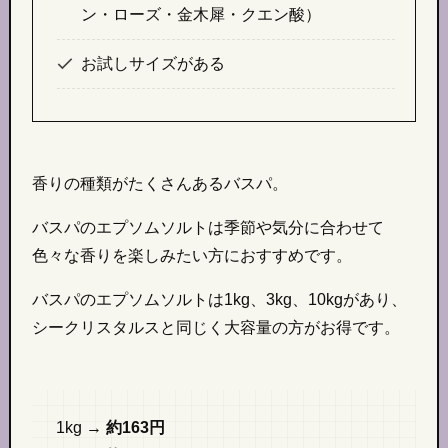
ン・ローズ・金木犀・クエン酸）
お試しサイズがある
香りの種類がたくさんあるバスパ。
バスパのエプソムソルトは季節や気分に合わせて
色々な香りを楽しみたい方におすすめです。
バスパのエプソムソルトは1kg、3kg、10kgがあり、
シークリスタルスと同じく大容量の方がお得です。
1kg →
約163円