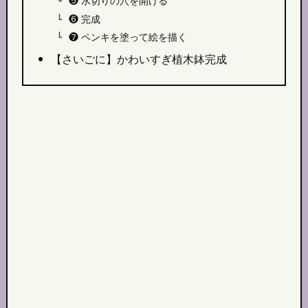
❺ 水切りの穴を開ける
❻ 完成
❼ ペンキを塗って絵を描く
【さいごに】かわいすぎ植木鉢完成