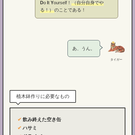
D
o
I
t
Y
ourself！
（自分自身でや
る！）
のことである！
あ、うん。
タイガー
植木鉢作りに必要なもの
✔︎
飲み終えた空き缶
✔︎
ハサミ