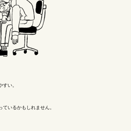
FR（アポテーケフレグランス）のお香
夢とロマン！
【月の土地の値
ミレビュー｜お香好きの私が解説
買い方は？】
プレゼントにも
03/03
2022/09/19
やすい。
っているかもしれません。