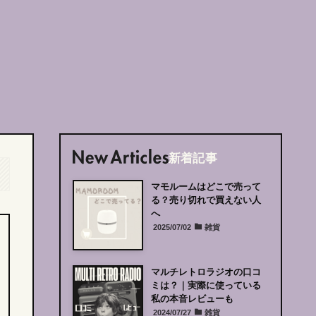
新着記事
マモルームはどこで売って
る？売り切れで買えない人
へ
2025/07/02
雑貨
マルチレトロラジオの口コ
ミは？｜
実際に使っている
私の本音レビューも
2024/07/27
雑貨