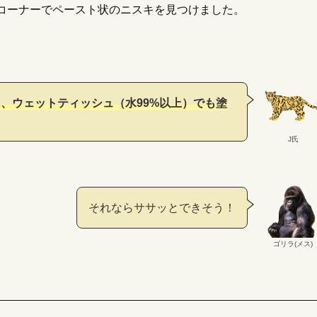
コーナーでペースト状のニスキを見つけました。
、ウェットティッシュ（水99%以上）でも塗
FR（アポテーケフレグランス）のお香
夢とロマン！
【月の土地の値
ミレビュー｜お香好きの私が解説
買い方は？】
プレゼントにも
J氏
03/03
2022/09/19
それならササッとできそう！
ゴリラ(メス)