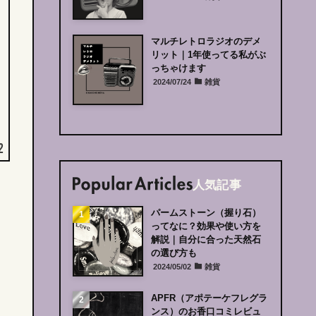
マルチレトロラジオのデメ
リット｜
1年使ってる私がぶ
っちゃけます
2024/07/24
雑貨
2
人気記事
パームストーン（握り石）
ってなに？
効果や使い方を
解説｜
自分に合った天然石
の選び方も
2024/05/02
雑貨
APFR（アポテーケフレグラ
ンス）のお香口コミレビュ