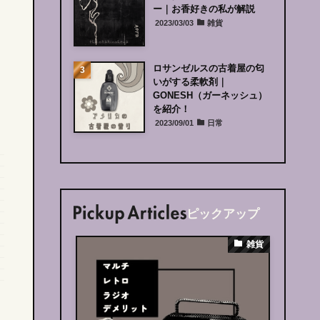
ー｜お香好きの私が解説
2023/03/03
雑貨
ロサンゼルスの古着屋の匂
いがする柔軟剤｜
GONESH（ガーネッシュ）
を紹介！
2023/09/01
日常
ピックアップ
インテリア
雑貨