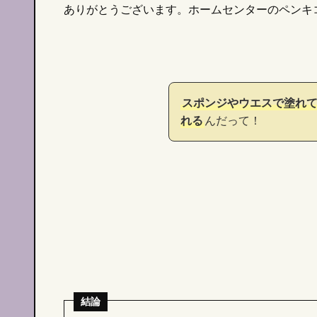
ありがとうございます。ホームセンターのペンキ
スポンジやウエスで塗れて
れる
んだって！
）ってなに？
効果
聖なる香木『パロサント』はどんな香り？
AP
合った天然石の選
｜
効果や使い方も紹介！
口コ
2024/04/30
2023/
結論