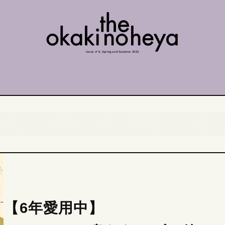
Issue nº 6, Spring and Summer 2023
【6年愛用中】