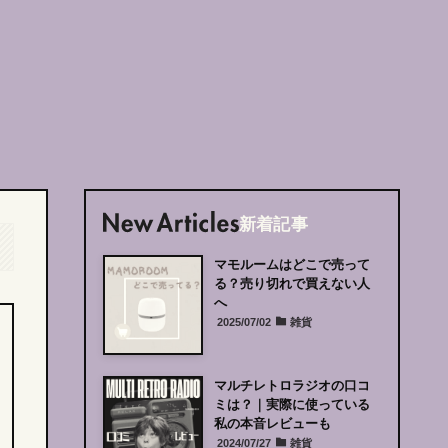
新着記事
マモルームはどこで売って
る？売り切れで買えない人
へ
2025/07/02
雑貨
マルチレトロラジオの口コ
ミは？｜
実際に使っている
私の本音レビューも
2024/07/27
雑貨