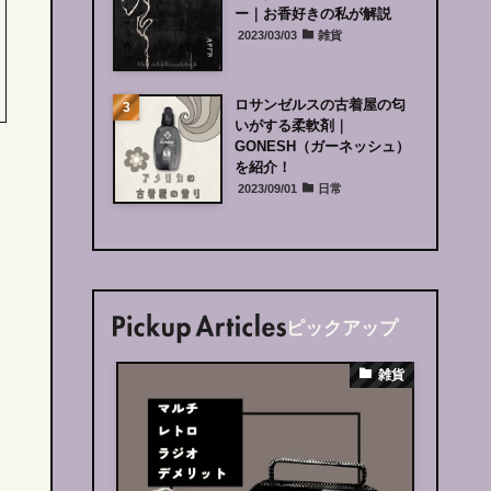
ー｜お香好きの私が解説
2023/03/03
雑貨
ロサンゼルスの古着屋の匂
いがする柔軟剤｜
GONESH（ガーネッシュ）
を紹介！
2023/09/01
日常
ピックアップ
インテリア
雑貨