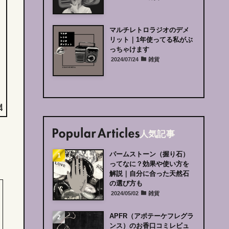
マルチレトロラジオのデメ
リット｜
1年使ってる私がぶ
っちゃけます
2024/07/24
雑貨
4
人気記事
パームストーン（握り石）
ってなに？
効果や使い方を
解説｜
自分に合った天然石
の選び方も
2024/05/02
雑貨
APFR（アポテーケフレグラ
ンス）のお香口コミレビュ