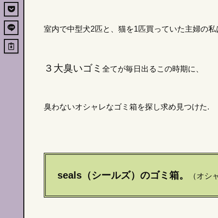
室内で中型犬2匹と、猫を1匹買っていた主婦の
３大臭いゴミ
全てが毎日出るこの時期に、
臭わないオシャレなゴミ箱を探し求め見つけた.
seals（シールズ）のゴミ箱。
（オシ