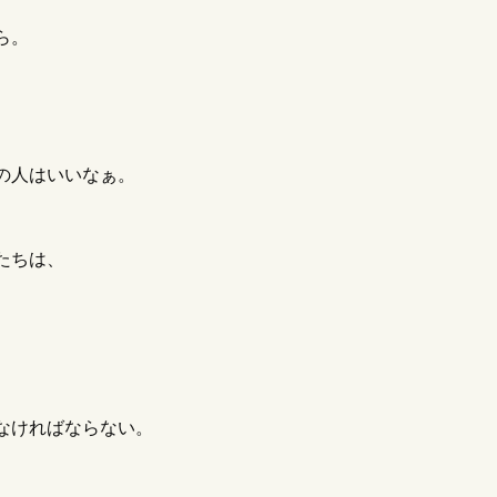
ら。
の人はいいなぁ。
FR（アポテーケフレグランス）のお香
夢とロマン！
【月の土地の値
ミレビュー｜お香好きの私が解説
買い方は？】
プレゼントにも
03/03
2022/09/19
たちは、
なければならない。