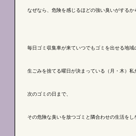
なぜなら、危険を感じるほどの強い臭いがするか
毎日ゴミ収集車が来ていつでもゴミを出せる地域
）ってなに？
効果
聖なる香木『パロサント』はどんな香り？
AP
合った天然石の選
｜
効果や使い方も紹介！
口コ
2024/04/30
2023/
生ごみを捨てる曜日が決まっている（月・木）私
次のゴミの日まで、
その危険な臭いを放つゴミと隣合わせの生活をし