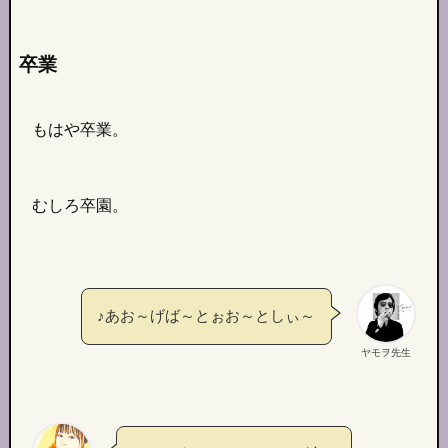
卒業
もはや卒業。
むしろ卒園。
♪あお～げば～とぉお～としぃ～
ヤモヲ先生