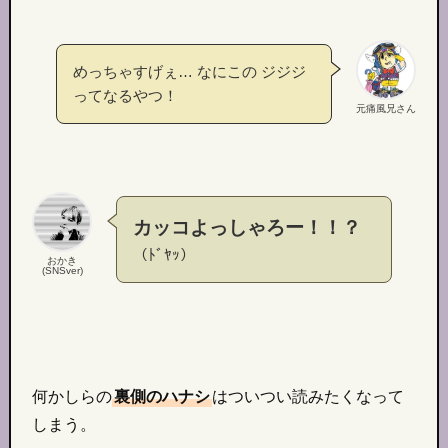
めっちゃすげぇ… なにこの ジジジ
ってなるやつ！
元痛風兄さん
カッコよっしゃろー！！？
（ﾄﾞﾔｯ）
おかき
(SNSver)
何かしらの
裏側のハナシ
はついつい読みたくなって
しまう。