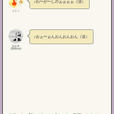
♪わ〜が〜しのぉぉぉぉ（涙）
ミミィ
♪おぉ〜ぉんおんおんおん（涙）
おかき
(SNSver)